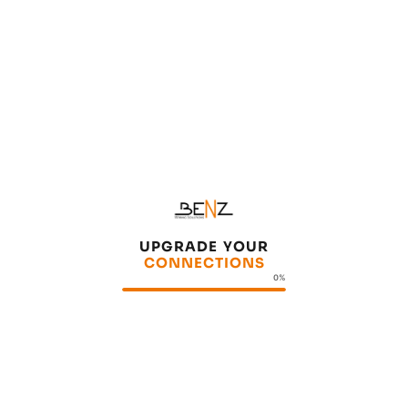
Kunden jederzeit erstklassige Produkte und
Dienstleistungen zu bieten – von der Entwicklung
bis zur Auslieferung.
Unsere Werte
U
P
G
R
A
D
E
Y
O
U
R
C
O
N
N
E
C
T
I
O
N
S
0%
Made in Germany
Wir bekennen uns zum Standort Deutschland.